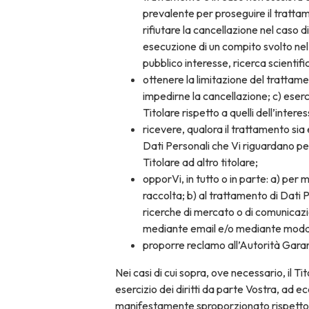
prevalente per proseguire il trattame
rifiutare la cancellazione nel caso d
esecuzione di un compito svolto nel p
pubblico interesse, ricerca scientifica
ottenere la limitazione del trattame
impedirne la cancellazione; c) eserci
Titolare rispetto a quelli dell’intere
ricevere, qualora il trattamento sia
Dati Personali che Vi riguardano per
Titolare ad altro titolare;
opporVi, in tutto o in parte: a) per 
raccolta; b) al trattamento di Dati P
ricerche di mercato o di comunicazi
mediante email e/o mediante modali
proporre reclamo all’Autorità Garan
Nei casi di cui sopra, ove necessario, il T
esercizio dei diritti da parte Vostra, ad 
manifestamente sproporzionato rispetto al