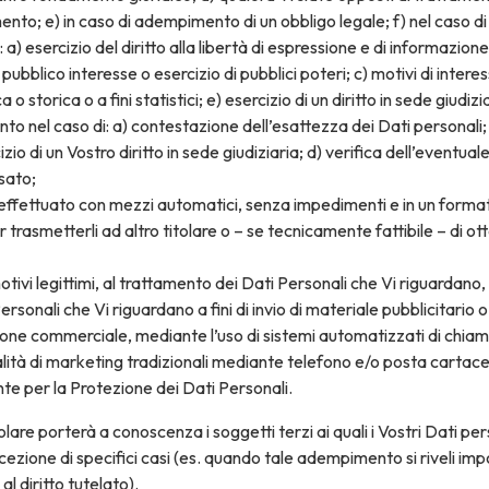
nto; e) in caso di adempimento di un obbligo legale; f) nel caso di Da
i: a) esercizio del diritto alla libertà di espressione e di informazi
ubblico interesse o esercizio di pubblici poteri; c) motivi di interes
 o storica o a fini statistici; e) esercizio di un diritto in sede giudizi
nto nel caso di: a) contestazione dell’esattezza dei Dati personali; 
zio di un Vostro diritto in sede giudiziaria; d) verifica dell’eventual
ssato;
 effettuato con mezzi automatici, senza impedimenti e in un formato
 trasmetterli ad altro titolare o – se tecnicamente fattibile – di ot
motivi legittimi, al trattamento dei Dati Personali che Vi riguardano
ersonali che Vi riguardano a fini di invio di materiale pubblicitario 
one commerciale, mediante l’uso di sistemi automatizzati di chiam
tà di marketing tradizionali mediante telefono e/o posta cartace
te per la Protezione dei Dati Personali.
itolare porterà a conoscenza i soggetti terzi ai quali i Vostri Dati p
eccezione di specifici casi (es. quando tale adempimento si riveli im
 diritto tutelato).