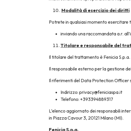
Modalità di esercizio dei diritti
Potrete in qualsiasi momento esercitare tali
inviando una raccomandata a.r. all’i
Titolare e responsabile del tr
Il titolare del trattamento è Fenicia S.p.a.
Il responsabile esterno per la gestione d
Il riferimenti del Data Protection Officer 
Indirizzo: privacy@feniciaspa.it
Telefono: +393394889317
L’elenco aggiornato dei responsabili inter
in Piazza Cavour 3, 20121 Milano (MI).
Fenicia S.p.a.