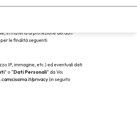
 trattamento dei dati (in seguito
e, in materia di protezione dei dati
 per le finalità seguenti:
rizzo IP, immagine, etc.) ed eventuali dati
ti
” o “
Dati Personali
” da Voi
g.camicissima.it/privacy
(in seguito