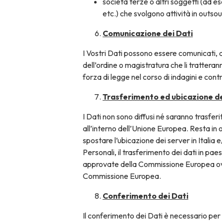
società terze o altri soggetti (ad e
etc.) che svolgono attività in
outsou
Comunicazione dei Dati
I Vostri Dati possono essere comunicati, an
dell’ordine o magistratura che li tratterann
forza di legge nel corso di indagini e contro
Trasferimento ed ubicazione d
I Dati non sono diffusi né saranno trasfer
all’interno dell’Unione Europea. Resta in o
spostare l’ubicazione dei server in Italia
Personali, il trasferimento dei dati in pae
approvate della Commissione Europea ovve
Commissione Europea.
Conferimento dei Dati
Il conferimento dei Dati è necessario per p