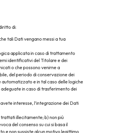
ritto di:
 che tali Dati vengano messi a tua
 logica applicata in caso di trattamento
emi identificativi del Titolare e dei
unicati o che possono venirne a
ibile, del periodo di conservazione dei
le automatizzato e in tal caso delle logiche
ie adeguate in caso di trasferimento dei
 avete interesse, l’integrazione dei Dati
trattati illecitamente; b) non più
revoca del consenso su cui si basa il
to e non sussiste alcun motivo legittimo