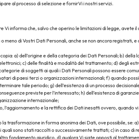
are al processo di selezione e fornirVi i nostri servizi.
are Vi informa che, salvo che operino le limitazioni di legge, avete il di
o meno di Vostri Dati Personali, anche se non ancora registrati, e
copia: a) dell’origine e della categoria dei Dati Personali; b) della
elettronici; c) delle finalità e modalità del trattamento; d) degli estr
e categorie di soggetti ai quali i Dati Personali possono essere com
atari di paesi terzi o organizzazioni internazionali; f) quando poss
determinare tale periodo; g) dell’esistenza di un processo decisiona
conseguenze previste per l’interessato; h) dell’esistenza di garanz
ganizzazione internazionale;
o, l’aggiornamento e la rettifica dei Dati inesatti ovvero, quando vi
o la trasformazione in forma anonima dei Dati, ove possibile, se: a) 
i quali sono stati raccolti o successivamente trattati; c) in caso di 
ltro fondamento giuridico, d) qualora Vi siate opposti al trattamen