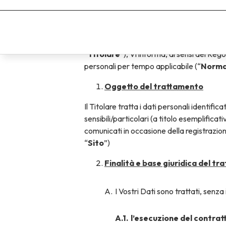
INFORMATIVA PER IL T
Fenicia S.p.a.
, con sede legale in Piazza 
“
Titolare
”), Vi informa, ai sensi del R
personali per tempo applicabile (“
Norma
Oggetto del trattamento
Il Titolare tratta i dati personali identif
sensibili/particolari (a titolo esemplifica
comunicati in occasione della registrazio
“
Sito
”)
Finalità e base giuridica del t
I Vostri Dati sono trattati, senza
l’esecuzione del contrat