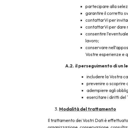
partecipare alla selez
garantire il corretto 
contattarVi per invitar
contattarVi per dare r
consentire l’eventuale
lavoro;
conservare nell’appo
Vostre esperienze e qu
il perseguimento di un l
includere la Vostra ca
prevenire o scoprire a
adempiere agli obblig
esercitare i diritti del
Modalità del trattamento
Il trattamento dei Vostri Dati è effettua
organizzazione, conservazione, consultazi