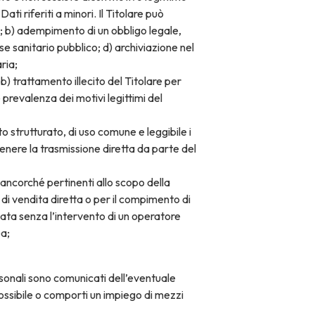
ti riferiti a minori. Il Titolare può
one; b) adempimento di un obbligo legale,
se sanitario pubblico; d) archiviazione nel
aria;
b) trattamento illecito del Titolare per
e prevalenza dei motivi legittimi del
 strutturato, di uso comune e leggibile i
tenere la trasmissione diretta da parte del
, ancorché pertinenti allo scopo della
o di vendita diretta o per il compimento di
ata senza l’intervento di un operatore
a;
ersonali sono comunicati dell’eventuale
possibile o comporti un impiego di mezzi