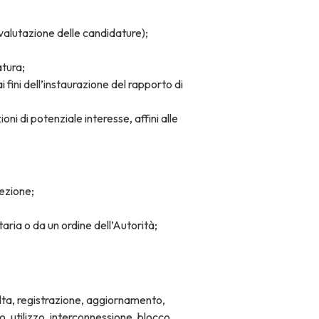
 valutazione delle candidature);
atura;
 fini dell’instaurazione del rapporto di
ioni di potenziale interesse, affini alle
lezione;
aria o da un ordine dell’Autorità;
olta, registrazione, aggiornamento,
 utilizzo, interconnessione, blocco,