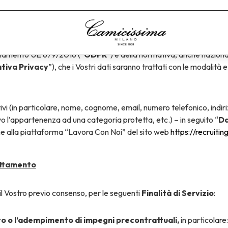
RATTAMENTO DEI DATI PERSONALI
Cavour 3, 20121 Milano (MI), C.F. e P. IVA , in qualità di titolare del
egolamento UE 679/2016 (“
GDPR
”) e della normativa, anche nazional
tiva Privacy
”), che i Vostri dati saranno trattati con le modalità e
icativi (in particolare, nome, cognome, email, numero telefonico, indi
tivo l’appartenenza ad una categoria protetta, etc.) – in seguito “
Da
ne alla piattaforma “Lavora Con Noi” del sito web
https://recruitin
rattamento
 il Vostro previo consenso, per le seguenti
Finalità di Servizio
:
to o l’adempimento di impegni precontrattuali,
in particolare: