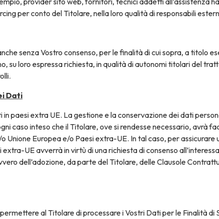
sempio, provider sito web, fornitori, tecnici addetti all’assistenza 
rcing
per conto del Titolare, nella loro qualità di responsabili ester
che senza Vostro consenso, per le finalità di cui sopra, a titolo ese
o, su loro espressa richiesta, in qualità di autonomi titolari del tratt
lli.
ei
Dati
iti in paesi extra UE. La gestione e la conservazione dei dati perso
gni caso inteso che il Titolare, ove si rendesse necessario, avrà fac
 e/o Unione Europea e/o Paesi extra-UE. In tal caso, per assicurare 
si extra-UE avverrà in virtù di una richiesta di consenso all’interes
ro dell’adozione, da parte del Titolare, delle Clausole Contrattu
ermettere al Titolare di processare i Vostri Dati per le Finalità di 