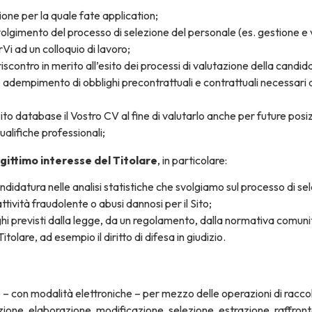
ione per la quale fate
application
;
svolgimento del processo di selezione del personale (es. gestione e
Vi ad un colloquio di lavoro;
iscontro in merito all’esito dei processi di valutazione della candid
 adempimento di obblighi precontrattuali e contrattuali necessari ai
sito
database
il Vostro CV al fine di valutarlo anche per future posiz
alifiche professionali;
egittimo interesse del Titolare
, in particolare:
ndidatura nelle analisi statistiche che svolgiamo sul processo di se
ttività fraudolente o abusi dannosi per il Sito;
hi previsti dalla legge, da un regolamento, dalla normativa comunit
 Titolare, ad esempio il diritto di difesa in giudizio.
to – con modalità elettroniche – per mezzo delle operazioni di racc
one, elaborazione, modificazione, selezione, estrazione, raffronto,