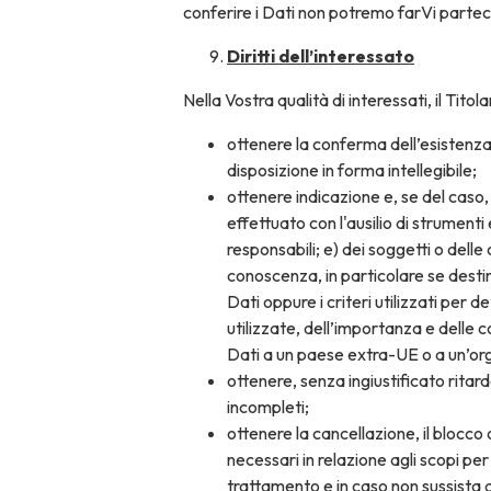
conferire i Dati non potremo farVi partecip
Diritti dell’interessato
Nella Vostra qualità di interessati, il Titol
ottenere la conferma dell’esistenza 
disposizione in forma intellegibile;
ottenere indicazione e, se del caso, 
effettuato con l'ausilio di strumenti 
responsabili; e) dei soggetti o dell
conoscenza, in particolare se destin
Dati oppure i criteri utilizzati per 
utilizzate, dell’importanza e delle 
Dati a un paese extra-UE o a un’or
ottenere, senza ingiustificato ritard
incompleti;
ottenere la cancellazione, il blocco 
necessari in relazione agli scopi per 
trattamento e in caso non sussista a